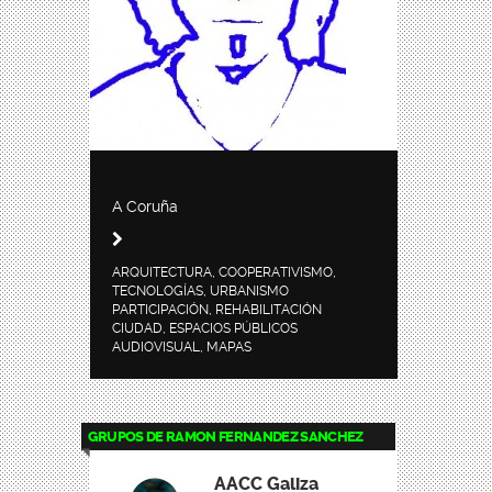
A Coruña
ARQUITECTURA, COOPERATIVISMO,
TECNOLOGÍAS, URBANISMO
PARTICIPACIÓN, REHABILITACIÓN
CIUDAD, ESPACIOS PÚBLICOS
AUDIOVISUAL, MAPAS
GRUPOS DE RAMON FERNANDEZ SANCHEZ
AACC Galiza