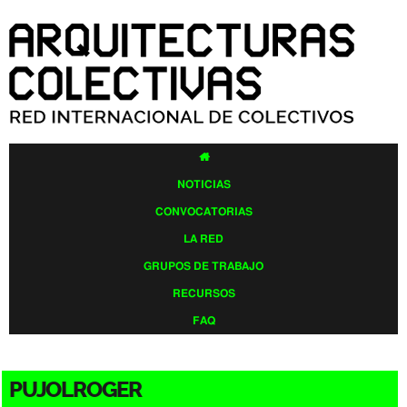
Pasar al
contenido
principal

NOTICIAS
CONVOCATORIAS
LA RED
GRUPOS DE TRABAJO
RECURSOS
FAQ
PUJOLROGER