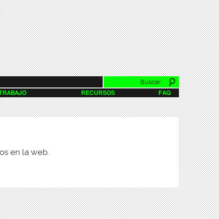
Buscar
Formulario de
 TRABAJO
RECURSOS
FAQ
búsqueda
os en la web.