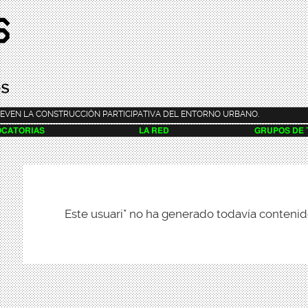
Pasar al
contenido
principal
EVEN LA CONSTRUCCIÓN PARTICIPATIVA DEL ENTORNO URBANO.
CATORIAS
LA RED
GRUPOS DE
Este usuari* no ha generado todavía contenid