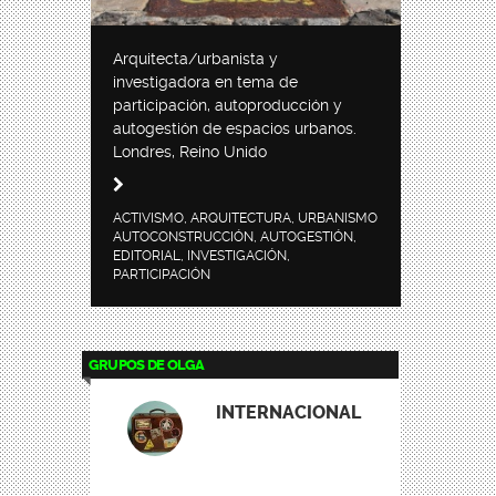
Arquitecta/urbanista y
investigadora en tema de
participación, autoproducción y
autogestión de espacios urbanos.
Londres, Reino Unido
ACTIVISMO, ARQUITECTURA, URBANISMO
AUTOCONSTRUCCIÓN, AUTOGESTIÓN,
EDITORIAL, INVESTIGACIÓN,
PARTICIPACIÓN
GRUPOS DE OLGA
INTERNACIONAL