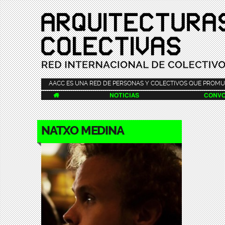
AACC ES UNA RED DE PERSONAS Y COLECTIVOS QUE PROMU

NOTICIAS
CONVO
NATXO MEDINA