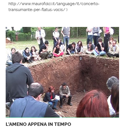
http://www.maurofolci.it/language/it/concerto-
transumante-per-flatus-vocis/
)
L'AMENO APPENA IN TEMPO