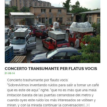
CONCERTO TRANSUMANTE PER FLATUS VOCIS
21-06-14
Concierto trashumante por flauto vocis
"Sobrevivimos inventando ruidos para salir a tomar un café
que es este de aquí:" nghe, "que no es más que una mala
imitación barata de las puertas cerrandose del metro y
cuando oyes este ruido los más interesados se voltean y
miran, y con la mirada continuar la conversación:(...) (