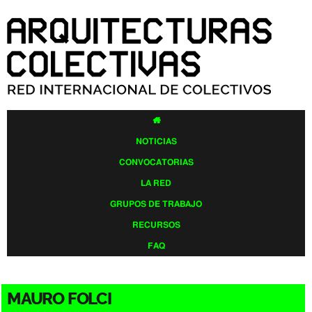
Pasar al
contenido
principal

NOTICIAS
CONVOCATORIAS
LA RED
GRUPOS DE TRABAJO
RECURSOS
FAQ
MAURO FOLCI