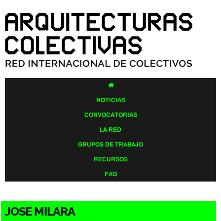
Pasar al
contenido
principal

NOTICIAS
CONVOCATORIAS
LA RED
GRUPOS DE TRABAJO
RECURSOS
FAQ
JOSE MILARA