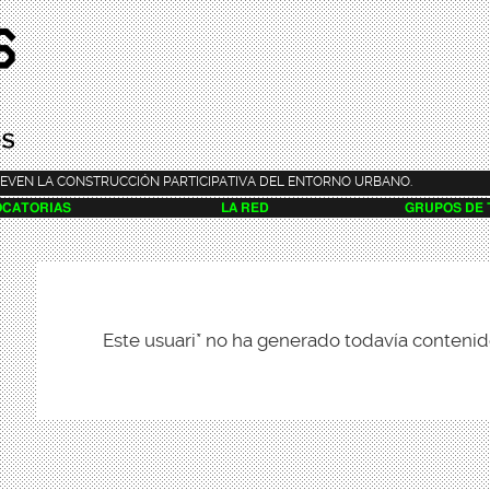
Pasar al
contenido
principal
EVEN LA CONSTRUCCIÓN PARTICIPATIVA DEL ENTORNO URBANO.
CATORIAS
LA RED
GRUPOS DE
Este usuari* no ha generado todavía contenid