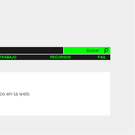
Buscar
Formulario de
 TRABAJO
RECURSOS
FAQ
búsqueda
os en la web.