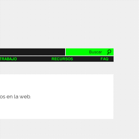
Buscar
Formulario de
 TRABAJO
RECURSOS
FAQ
búsqueda
os en la web.