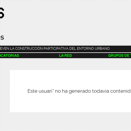
Pasar al
contenido
principal
EVEN LA CONSTRUCCIÓN PARTICIPATIVA DEL ENTORNO URBANO.
CATORIAS
LA RED
GRUPOS DE
Este usuari* no ha generado todavía contenid