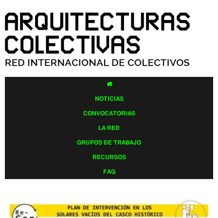
Pasar al
contenido
principal

NOTICIAS
CONVOCATORIAS
LA RED
GRUPOS DE TRABAJO
RECURSOS
FAQ