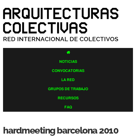
Pasar al
contenido
principal

NOTICIAS
CONVOCATORIAS
LA RED
GRUPOS DE TRABAJO
RECURSOS
FAQ
hardmeeting barcelona 2010