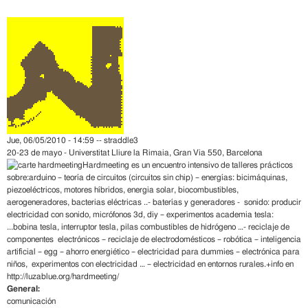
Jue, 06/05/2010 - 14:59 --
straddle3
20-23 de mayo - Universtitat Lliure la Rimaia, Gran Via 550, Barcelona
Hardmeeting
es un encuentro intensivo de talleres prácticos
sobre:arduino – teoría de circuitos (circuitos sin chip) – energías: bicimáquinas,
piezoeléctricos, motores híbridos, energia solar, biocombustibles,
aerogeneradores, bacterias eléctricas ..- baterías y generadores - sonido: producir
electricidad con sonido, micrófonos 3d, diy – experimentos academia tesla:
...bobina tesla, interruptor tesla, pilas combustibles de hidrógeno …- reciclaje de
componentes electrónicos – reciclaje de electrodomésticos – robótica – inteligencia
artificial – egg – ahorro energiético – electricidad para dummies – electrónica para
niños, experimentos con electricidad … – electricidad en entornos rurales.+info en
http://luzablue.org/hardmeeting/
General:
comunicación