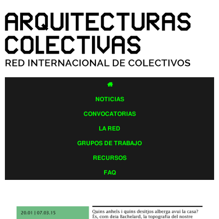
Pasar al
contenido
principal

NOTICIAS
CONVOCATORIAS
LA RED
GRUPOS DE TRABAJO
RECURSOS
FAQ