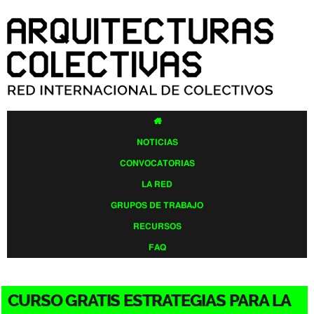
Pasar al
contenido
principal

NOTICIAS
CONVOCATORIAS
LA RED
GRUPOS DE TRABAJO
RECURSOS
FAQ
CURSO GRATIS ESTRATEGIAS PARA LA