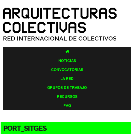
Pasar al
contenido
principal

NOTICIAS
CONVOCATORIAS
LA RED
GRUPOS DE TRABAJO
RECURSOS
FAQ
PORT_SITGES