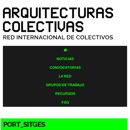
Pasar al
contenido
principal

NOTICIAS
CONVOCATORIAS
LA RED
GRUPOS DE TRABAJO
RECURSOS
FAQ
PORT_SITGES