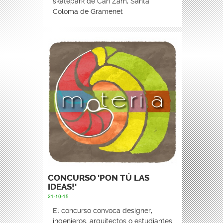
skatepark de Can Zam, Santa
Coloma de Gramenet
CONCURSO 'PON TÚ LAS
IDEAS!'
21-10-15
El concurso convoca designer,
ingenieros, arquitectos o estudiantes