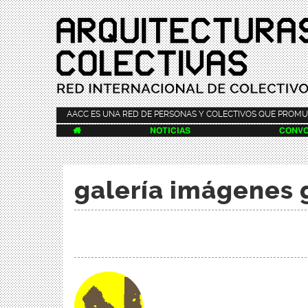
AACC ES UNA RED DE PERSONAS Y COLECTIVOS QUE PROMU

NOTICIAS
CONVO
galería imágenes 