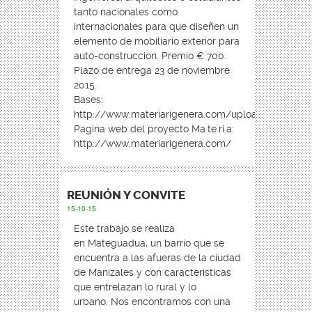
tanto nacionales como
internacionales para que diseñen un
elemento de mobiliario exterior para
auto-construccion. Premio € 700.
Plazo de entrega 23 de noviembre
2015.
Bases:
http://www.materiarigenera.com/uploads/3/1/4/3/3
Pagina web del proyecto Ma.te.ri.a:
http://www.materiarigenera.com/
REUNIÓN Y CONVITE
15-10-15
Este trabajo se realiza
en Mateguadua, un barrio que se
encuentra a las afueras de la ciudad
de Manizales y con caracteristicas
que entrelazan lo rural y lo
urbano. Nos encontramos con una