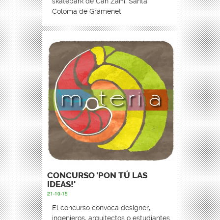
skatepark de Can Zam, Santa
Coloma de Gramenet
CONCURSO 'PON TÚ LAS
IDEAS!'
21-10-15
El concurso convoca designer,
ingenieros, arquitectos o estudiantes