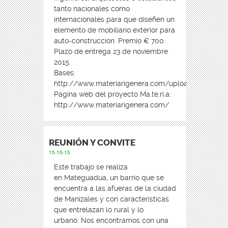
tanto nacionales como
internacionales para que diseñen un
elemento de mobiliario exterior para
auto-construccion. Premio € 700.
Plazo de entrega 23 de noviembre
2015.
Bases:
http://www.materiarigenera.com/uploads/3/1/4/3/3
Pagina web del proyecto Ma.te.ri.a:
http://www.materiarigenera.com/
REUNIÓN Y CONVITE
15-10-15
Este trabajo se realiza
en Mateguadua, un barrio que se
encuentra a las afueras de la ciudad
de Manizales y con caracteristicas
que entrelazan lo rural y lo
urbano. Nos encontramos con una