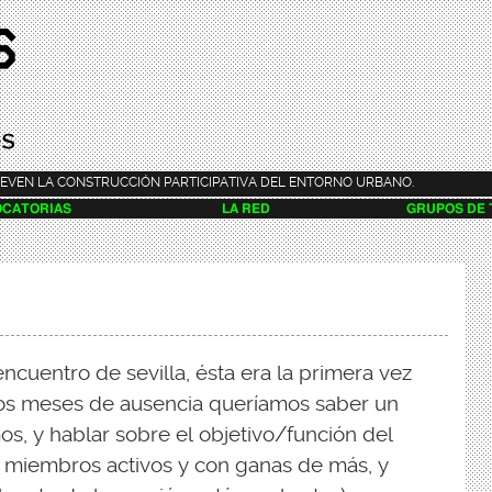
Pasar al
contenido
principal
EVEN LA CONSTRUCCIÓN PARTICIPATIVA DEL ENTORNO URBANO.
CATORIAS
LA RED
GRUPOS DE
ncuentro de sevilla, ésta era la primera vez
os meses de ausencia queríamos saber un
s, y hablar sobre el objetivo/función del
7 miembros activos y con ganas de más, y