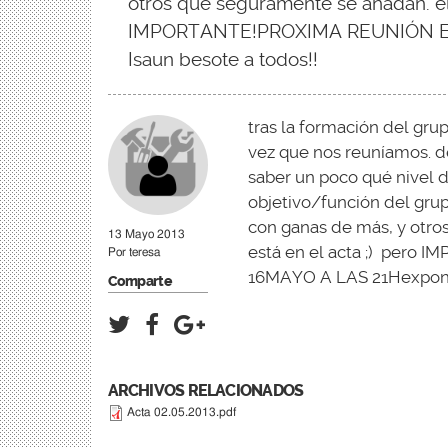
otros que seguramente se añadan. el 
IMPORTANTE!PROXIMA REUNIÓN ES
Isaun besote a todos!!
tras la formación del gru
vez que nos reuníamos. 
saber un poco qué nivel d
objetivo/función del grup
con ganas de más, y otro
13 Mayo 2013
está en el acta ;) per
Por
teresa
16MAYO A LAS 21Hexpone:
Comparte
ARCHIVOS RELACIONADOS
Acta 02.05.2013.pdf