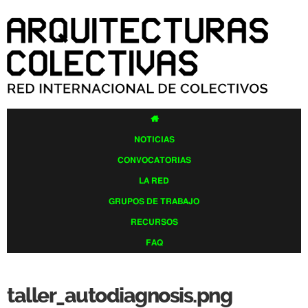
Pasar al
contenido
principal

NOTICIAS
CONVOCATORIAS
LA RED
GRUPOS DE TRABAJO
RECURSOS
FAQ
taller_autodiagnosis.png