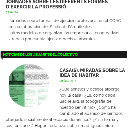
JORNADES SOBRE LES DIFERENTS FORMES
D’EXERCIR LA PROFESSIÓ
03/04/14
Jornadas sobre formas de ejercicio profesional en el COAC
con colaboración del Sindicat d’Arquitectes:
-otros modelos de organización empresarial: cooperativas…
-trabajo por cuenta ajena: derechos laborales.
NOTICIAS DE LOS USUARI*S DEL COLECTIVO
CASA(S). MIRADAS SOBRE LA
IDEA DE HABITAR
09 DIC 2014
¿Qué anhelos y deseos alberga
hoy la casa? ¿Es, como decía
Bachelard, la topografía de
nuestro ser íntimo? ¿Cómo ha
cambiado el abanico de sentidos
otorgado socialmente al espacio doméstico? ¿Y su forma y
sus funciones? Hogar, fortaleza, cobijo, madriguera, nido,