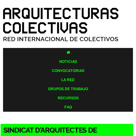
Pasar al
contenido
principal

NOTICIAS
CONVOCATORIAS
LA RED
GRUPOS DE TRABAJO
RECURSOS
FAQ
SINDICAT D'ARQUITECTES DE