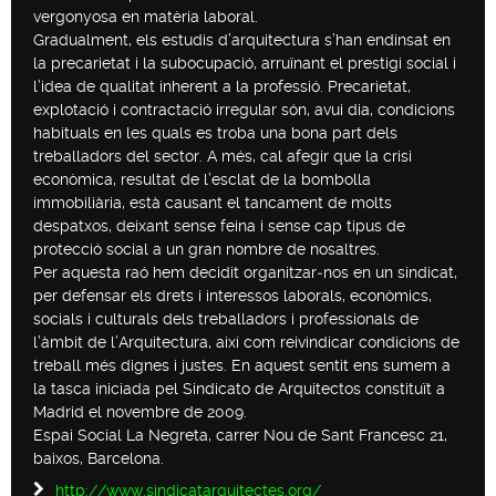
vergonyosa en matèria laboral.
Gradualment, els estudis d’arquitectura s’han endinsat en
la precarietat i la subocupació, arruïnant el prestigi social i
l’idea de qualitat inherent a la professió. Precarietat,
explotació i contractació irregular són, avui dia, condicions
habituals en les quals es troba una bona part dels
treballadors del sector. A més, cal afegir que la crisi
econòmica, resultat de l’esclat de la bombolla
immobiliària, està causant el tancament de molts
despatxos, deixant sense feina i sense cap tipus de
protecció social a un gran nombre de nosaltres.
Per aquesta raó hem decidit organitzar‐nos en un sindicat,
per defensar els drets i interessos laborals, econòmics,
socials i culturals dels treballadors i professionals de
l’àmbit de l’Arquitectura, així com reivindicar condicions de
treball més dignes i justes. En aquest sentit ens sumem a
la tasca iniciada pel Sindicato de Arquitectos constituït a
Madrid el novembre de 2009.
Espai Social La Negreta, carrer Nou de Sant Francesc 21,
baixos, Barcelona.
http://www.sindicatarquitectes.org/