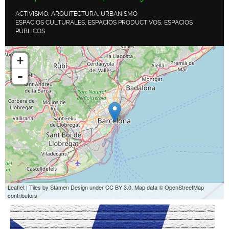
ACTIVISMO, ARQUITECTURA, URBANISMO
ESPACIOS CULTURALES, ESPACIOS PRODUCTIVOS, ESPACIOS
PÚBLICOS
+
-
Leaflet
| Tiles by
Stamen Design
under
CC BY 3.0
. Map data ©
OpenStreetMap
contributors