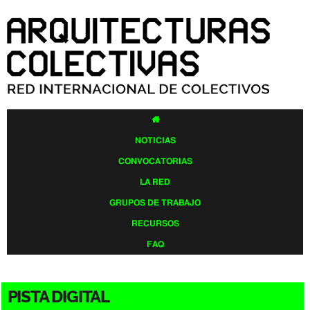
Pasar al
contenido
principal

NOTICIAS
CONVOCATORIAS
LA RED
GRUPOS DE TRABAJO
RECURSOS
FAQ
PISTA DIGITAL