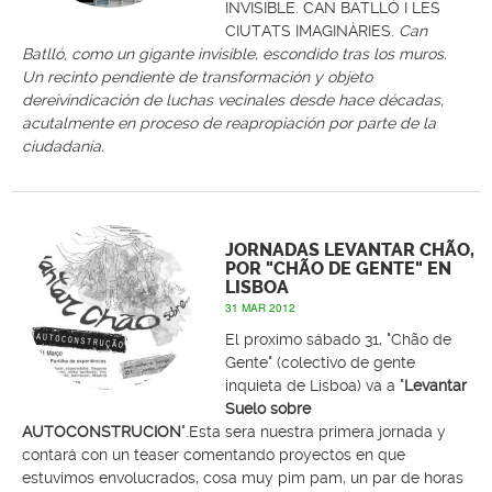
INVISIBLE. CAN BATLLÓ I LES
CIUTATS IMAGINÀRIES.
Can
Batlló, como un gigante invisible, escondido tras los muros.
Un recinto pendiente de transformación y objeto
dereivindicación de luchas vecinales desde hace décadas,
acutalmente en proceso de reapropiación por parte de la
ciudadanía.
JORNADAS LEVANTAR CHÃO,
POR "CHÃO DE GENTE" EN
LISBOA
31 MAR 2012
El proximo sábado 31, "Chão de
Gente" (colectivo de gente
inquieta de Lisboa) va a "
Levantar
Suelo sobre
AUTOCONSTRUCION
".Esta sera nuestra primera jornada y
contará con un teaser comentando proyectos en que
estuvimos envolucrados, cosa muy pim pam, un par de horas