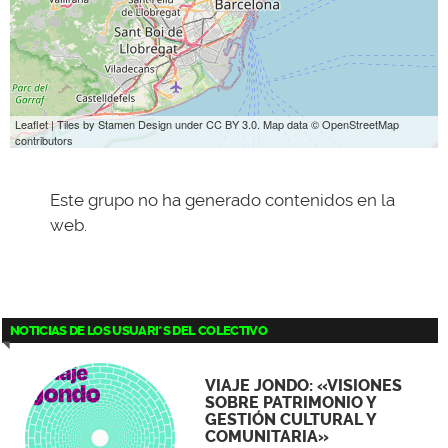
Leaflet
| Tiles by
Stamen Design
under
CC BY 3.0
. Map data ©
OpenStreetMap
contributors
Este grupo no ha generado contenidos en la
web.
NOTICIAS DE LOS USUARI*S DEL COLECTIVO
VIAJE JONDO: «VISIONES
SOBRE PATRIMONIO Y
GESTIÓN CULTURAL Y
COMUNITARIA»