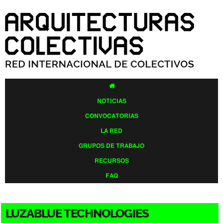
Pasar al
contenido
principal

NOTICIAS
CONVOCATORIAS
LA RED
GRUPOS DE TRABAJO
RECURSOS
FAQ
LUZABLUE TECHNOLOGIES