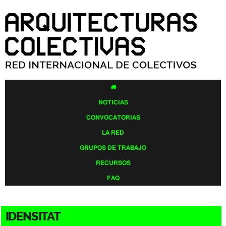
Pasar al
contenido
principal

NOTICIAS
CONVOCATORIAS
LA RED
GRUPOS DE TRABAJO
RECURSOS
FAQ
IDENSITAT