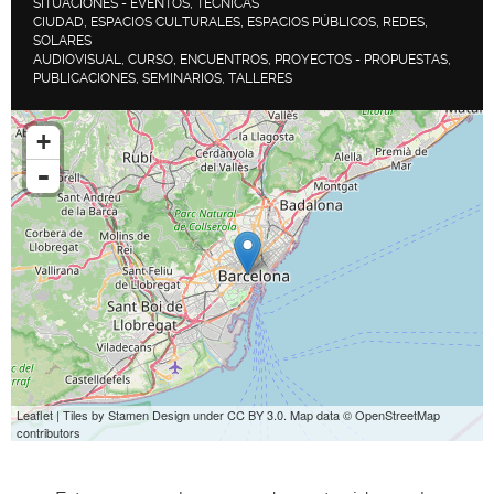
SITUACIONES - EVENTOS, TÉCNICAS
CIUDAD, ESPACIOS CULTURALES, ESPACIOS PÚBLICOS, REDES,
SOLARES
AUDIOVISUAL, CURSO, ENCUENTROS, PROYECTOS - PROPUESTAS,
PUBLICACIONES, SEMINARIOS, TALLERES
+
-
Leaflet
| Tiles by
Stamen Design
under
CC BY 3.0
. Map data ©
OpenStreetMap
contributors