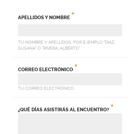
*
APELLIDOS Y NOMBRE
TU NOMBRE Y APELLIDOS. POR EJEMPLO "DÍAZ,
SUSANA" O "RIVERA, ALBERTO"
*
CORREO ELECTRÓNICO
TU CORREO ELECTRÓNICO.
*
¿QUÉ DÍAS ASISTIRÁS AL ENCUENTRO?